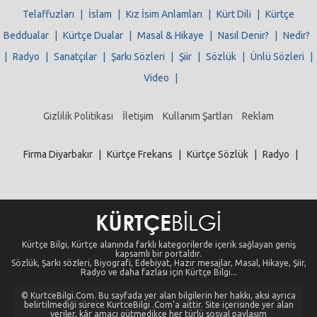
Telaffuzları
|
İslam
|
Kız İsim Anlamları
|
Kürt Dili
|
Kürtçe
Beddualar
|
Kürtçe Dualar
|
Masal & Hikaye
|
Nasıl Denir?
|
Nedir?
|
Radyo
|
Sanatçılar
|
Şarkı Sözleri
|
Şiir
|
Sözlük
|
Ünlü Sözleri
|
Video
|
Gizlilik Politikası
İletişim
Kullanım Şartları
Reklam
Firma Diyarbakır
|
Kürtçe Frekans
|
Kürtçe Sözlük
|
Radyo
|
Kürtçe Bilgi, Kürtçe alanında farklı kategorilerde içerik sağlayan geniş
kapsamlı bir portaldır.
Sözlük, Şarkı sözleri, Biyografi, Edebiyat, Hazır mesajlar, Masal, Hikaye, Şiir,
Radyo ve daha fazlası için Kürtçe Bilgi...
© KurtceBilgi.Com. Bu sayfada yer alan bilgilerin her hakkı, aksi ayrıca
belirtilmediği sürece KurtceBilgi .Com'a aittir. Site içerisinde yer alan
veriler, kâr amacı gütmedikçe her türlü sosyal paylaşım