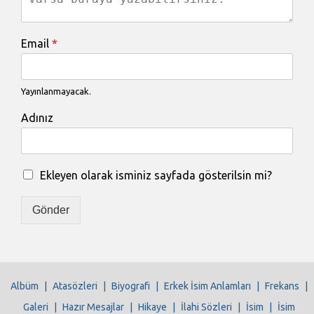
Email
*
Yayınlanmayacak.
Adınız
Ekleyen olarak isminiz sayfada gösterilsin mi?
Gönder
Albüm
|
Atasözleri
|
Biyografi
|
Erkek İsim Anlamları
|
Frekans
|
Galeri
|
Hazır Mesajlar
|
Hikaye
|
İlahi Sözleri
|
İsim
|
İsim