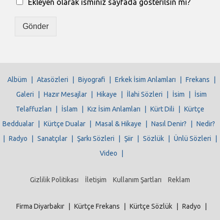
Ekleyen olarak isminiz sayfada gösterilsin mi?
Gönder
Albüm
|
Atasözleri
|
Biyografi
|
Erkek İsim Anlamları
|
Frekans
|
Galeri
|
Hazır Mesajlar
|
Hikaye
|
İlahi Sözleri
|
İsim
|
İsim
Telaffuzları
|
İslam
|
Kız İsim Anlamları
|
Kürt Dili
|
Kürtçe
Beddualar
|
Kürtçe Dualar
|
Masal & Hikaye
|
Nasıl Denir?
|
Nedir?
|
Radyo
|
Sanatçılar
|
Şarkı Sözleri
|
Şiir
|
Sözlük
|
Ünlü Sözleri
|
Video
|
Gizlilik Politikası
İletişim
Kullanım Şartları
Reklam
Firma Diyarbakır
|
Kürtçe Frekans
|
Kürtçe Sözlük
|
Radyo
|